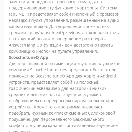
заметки и передавать голосовые команды на
поддерживающие эту функцию смартфоны. Система
tapLINE III представляет собой кнопочный с хромовой
накладкой пульт управления, размещенный на аудио
кабели наушников. Для управления громкостью,
треками - play/pause/next/previous, а также для ответа
на входящий звонок и завершение разговора -
Answer/Hang Up функции - вам достаточно нажать
комбинацию кнопок на пульте управления.
Scosche tuneQ App
Для персональной оптимизации звучания наушников
компания Scosche Industries предлагает бесплатное
приложение Scosche tuneQ App для Apple и Android
устройств, представляет собой 10 полосный
графический эквалайзер для настройки низких,
средних и высоких частот звучания музыки с
отображением на прекрасном виртуальном экране
устройства. Кроме того программа позволяет
подобрать нужный комплект сменных Силиконовой
подушечек для персонального максимального
комфорта в ушном канале с оптимальным звучанием
наушников.