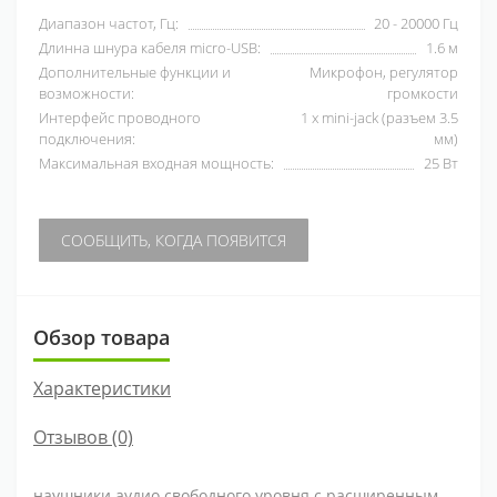
Диапазон частот, Гц:
20 - 20000 Гц
Длинна шнура кабеля micro-USB:
1.6 м
Дополнительные функции и
Микрофон, регулятор
возможности:
громкости
Интерфейс проводного
1 x mini-jack (разъем 3.5
подключения:
мм)
Максимальная входная мощность:
25 Вт
СООБЩИТЬ, КОГДА ПОЯВИТСЯ
Обзор товара
Характеристики
Отзывов (0)
наушники аудио свободного уровня с расширенным