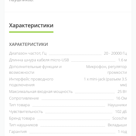
Характеристики
ХАРАКТЕРИСТИКИ
Диапазон частот, Гц
20 - 20000 Гц
Длинна шнура кабеля micro-USB
1.6 м
Дополнительные функции и
Микрофон, регулятор
возможности
громкости
Интерфейс проводного
1 x mini-jack (разъем 3.5
подключения
мм)
Максимальная входная мощность
25 Вт
Сопротивление
16 Ом
Тип товара
Наушники
Чувствительность
102 дБ
Бренд товара
Scosche
Тип наушников
Вкладыши
Гарантия
1 год