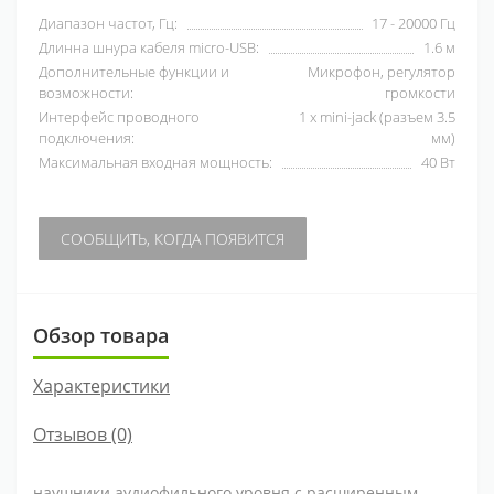
Диапазон частот, Гц:
17 - 20000 Гц
Длинна шнура кабеля micro-USB:
1.6 м
Дополнительные функции и
Микрофон, регулятор
возможности:
громкости
Интерфейс проводного
1 x mini-jack (разъем 3.5
подключения:
мм)
Максимальная входная мощность:
40 Вт
СООБЩИТЬ, КОГДА ПОЯВИТСЯ
Обзор товара
Характеристики
Отзывов (0)
наушники аудиофильного уровня с расширенным