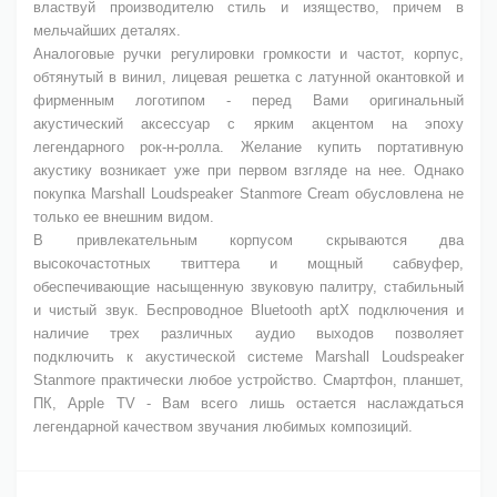
властвуй производителю стиль и изящество, причем в
мельчайших деталях.
Аналоговые ручки регулировки громкости и частот, корпус,
обтянутый в винил, лицевая решетка с латунной окантовкой и
фирменным логотипом - перед Вами оригинальный
акустический аксессуар с ярким акцентом на эпоху
легендарного рок-н-ролла. Желание купить портативную
акустику возникает уже при первом взгляде на нее. Однако
покупка Marshall Loudspeaker Stanmore Cream обусловлена не
только ее внешним видом.
В привлекательным корпусом скрываются два
высокочастотных твиттера и мощный сабвуфер,
обеспечивающие насыщенную звуковую палитру, стабильный
и чистый звук. Беспроводное Bluetooth aptX подключения и
наличие трех различных аудио выходов позволяет
подключить к акустической системе Marshall Loudspeaker
Stanmore практически любое устройство. Смартфон, планшет,
ПК, Apple TV - Вам всего лишь остается наслаждаться
легендарной качеством звучания любимых композиций.