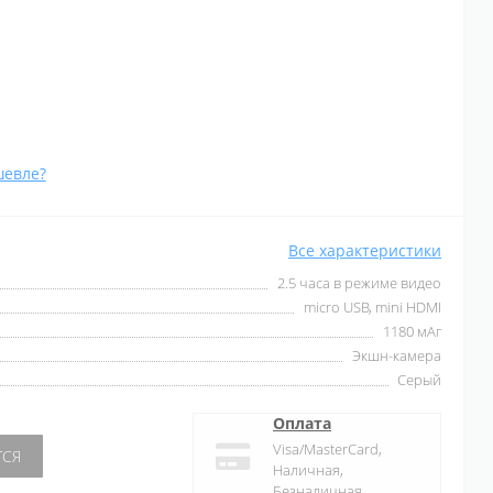
евле?
Все характеристики
2.5 часа в режиме видео
micro USB, mini HDMI
1180 мАг
Экшн-камера
Серый
Оплата
Visa/MasterCard,
ТСЯ
Наличная,
Безналичная