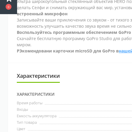
Ультра широкоугольный стеклянный объектив HERO поз
0
делать Селфи и снимать окружающий вас мир, установи
встроенный микрофон
Записывайте ваши приключения со звуком - от тихого зв
возможность улучшить качество звука время не сильно 
Воспользуйтесь программным обеспечением GoPro 
Скачайте бесплатную программу GoPro Studio для работ
миром.
РЭкомендовани карточки microSD для GoPro в
нашей
Характеристики
ХАРАКТЕРИСТИКИ
Время работы
Входы
Емкость аккумулятора
Тип товара
Цвет