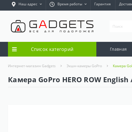
Наш адрес
Время работы
Гарантия
Достав
Список категорий
Главная
Интернет-магазин Gadgets
Экшн-камеры GoPro
Камера GoP
Камера GoPro HERO ROW English /