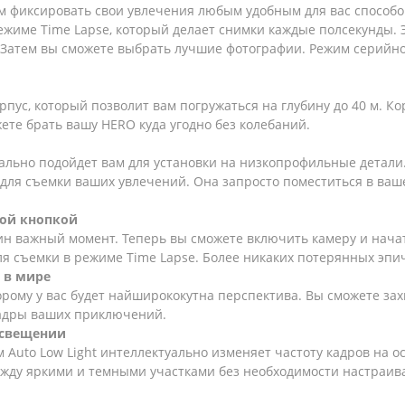
 фиксировать свои увлечения любым удобным для вас способо
ежиме Time Lapse, который делает снимки каждые полсекунды. Э
 Затем вы сможете выбрать лучшие фотографии. Режим серийной
с, который позволит вам погружаться на глубину до 40 м. Кор
жете брать вашу HERO куда угодно без колебаний.
еально подойдет вам для установки на низкопрофильные детали
для съемки ваших увлечений. Она запросто поместиться в вашем
ной кнопкой
ин важный момент. Теперь вы сможете включить камеру и начат
ля съемки в режиме Time Lapse. Более никаких потерянных эпи
 в мире
рому у вас будет найширококутна перспектива. Вы сможете захв
 кадры ваших приключений.
 освещении
м Auto Low Light интеллектуально изменяет частоту кадров на
ежду яркими и темными участками без необходимости настраив