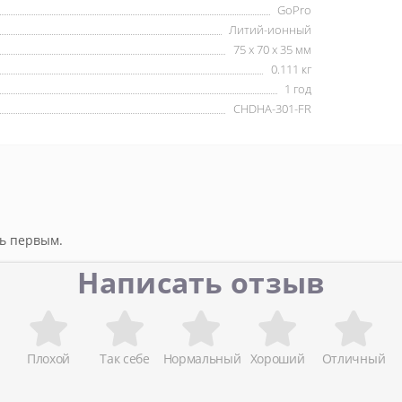
GoPro
Литий-ионный
75 х 70 х 35 мм
0.111 кг
1 год
CHDHA-301-FR
ть первым.
Написать отзыв
Плохой
Так себе
Нормальный
Хороший
Отличный