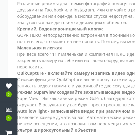
Различные режимы для съемки фотографий помогут вам
друзьями на Facebook или Instagram. Или снимайте в р
оборудовании или одежде, а кнопка спуска недоступна.
знасутокться вам для съемки движущихся объектов.
Крепкий, Водонепроницаемый корпус
GOPR HERO непосредственно встроенная в прочный корпу
почти всего, что может на нее попасть. Поэтому, вы мо
Маленькая и легкая
При весе всего 111 г маленькая и компактная HERO ид
закреплять камеру на себе или на своем оборудовании 
переносить.
QuikCapture - включайте камеру и запись видео од
С новой функцией QuikCapture вы не пропустите ни од
записать видео; нажмите и удерживайте две секунды д
Режим SuperView создавайте захватывающие видео
0
SuperView - Эксклюзивный режим GoPro, благодаря кото
окружает. В результате у вас будут просто роскошные
Auto low light - записывайте видео при различном
Позвольте камере думать за вас. Автоматический режи
0
низком освещении, что позволит вам перемещаться м
Ультра широкоугольный объектив