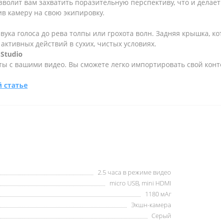
волит вам захватить поразительную перспективу, что и делае
в камеру на свою экипировку.
ука голоса до рева толпы или грохота волн. Задняя крышка, кот
активных действий в сухих, чистых условиях.
Studio
ы с вашими видео. Вы сможете легко импортировать свой контен
 статье
2.5 часа в режиме видео
micro USB, mini HDMI
1180 мАг
Экшн-камера
Серый