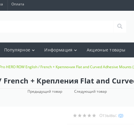
ка
Оплата
Популярное
Информация
Акционые товары
ro HERO ROW English / French + Крепления Flat and Curved Adhesive Mounts (
 French + Крепления Flat and Curve
Предыдущий товар
Следующий товар
Отзывы:
(0)