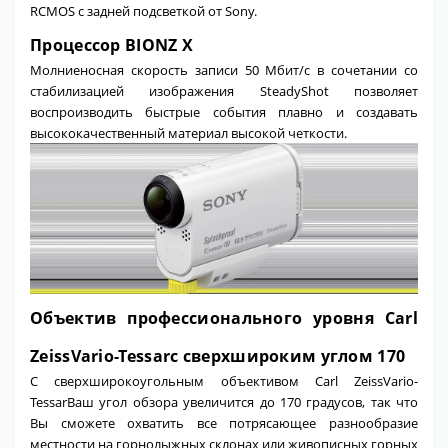
RCMOS с задней подсветкой от Sony.
Процессор BIONZ X
Молниеносная скорость записи 50 Мбит/с в сочетании со
стабилизацией изображения SteadyShot позволяет
воспроизводить быстрые события плавно и создавать
высококачественный материал высокой четкости.
Объектив профессионального уровня Carl
ZeissVario-Tessarс сверхшироким углом 170
С сверхширокоугольным объективом Carl ZeissVario-
TessarВаш угол обзора увеличится до 170 градусов, так что
Вы сможете охватить все потрясающее разнообразие
местности на горнолыжных склонах или живописных горных