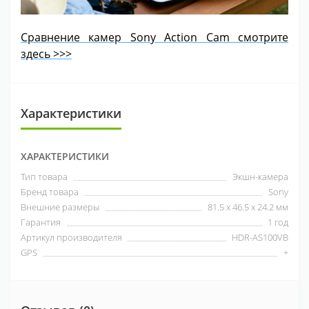
Сравнение камер Sony Action Cam смотрите
здесь >>>
Характеристики
ХАРАКТЕРИСТИКИ
Тип товара
Экшн-камера
Бренд товара
Sony
Внешние размеры
81.5 x 46.5 x 24.2 мм
Гарантия
1 год
Артикул производителя
HDR-AS100VB
GPS
+