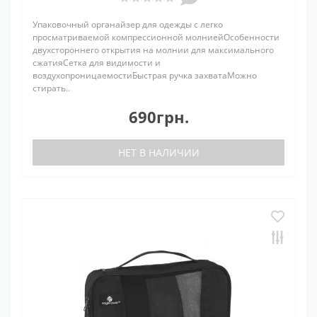
Упаковочный органайзер для одежды с легко
просматриваемой компрессионной молниейОсобенности
двухстороннего открытия на молнии для максимального
сжатияСетка для видимости и
воздухопроницаемостиБыстрая ручка захватаМожно
стирать..
690грн.
НЕТ В НАЛИЧИИ