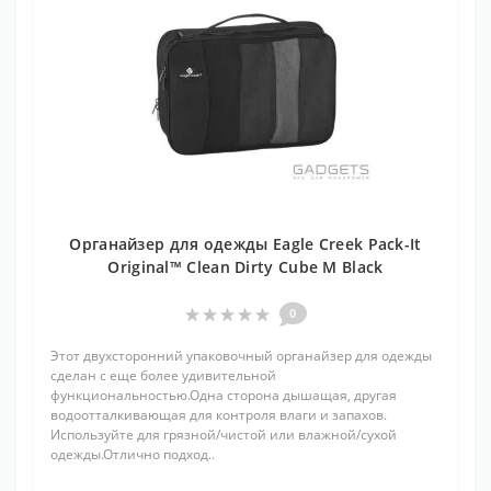
Органайзер для одежды Eagle Creek Pack-It
Original™ Clean Dirty Cube M Black
0
Этот двухсторонний упаковочный органайзер для одежды
сделан с еще более удивительной
функциональностью.Одна сторона дышащая, другая
водоотталкивающая для контроля влаги и запахов.
Используйте для грязной/чистой или влажной/сухой
одежды.Отлично подход..