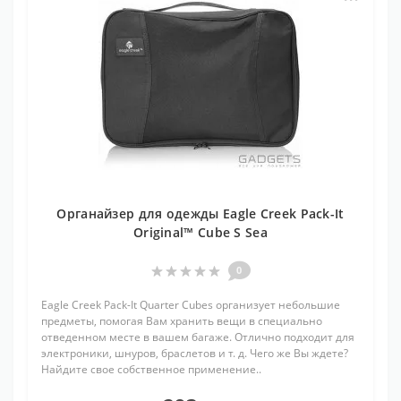
Органайзер для одежды Eagle Creek Pack-It
Original™ Cube S Sea
0
Eagle Creek Pack-It Quarter Cubes организует небольшие
предметы, помогая Вам хранить вещи в специально
отведенном месте в вашем багаже. Отлично подходит для
электроники, шнуров, браслетов и т. д. Чего же Вы ждете?
Найдите свое собственное применение..