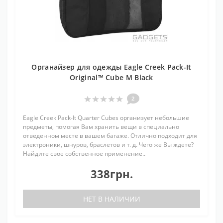
Органайзер для одежды Eagle Creek Pack-It
Original™ Cube M Black
2
Eagle Creek Pack-It Quarter Cubes организует небольшие
предметы, помогая Вам хранить вещи в специально
отведенном месте в вашем багаже. Отлично подходит для
электроники, шнуров, браслетов и т. д. Чего же Вы ждете?
Найдите свое собственное применение..
338грн.
НЕТ В НАЛИЧИИ