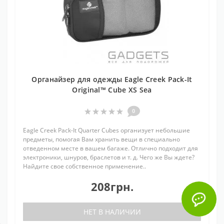
Органайзер для одежды Eagle Creek Pack-It
Original™ Cube XS Sea
0
Eagle Creek Pack-It Quarter Cubes организует небольшие
предметы, помогая Вам хранить вещи в специально
отведенном месте в вашем багаже. Отлично подходит для
электроники, шнуров, браслетов и т. д. Чего же Вы ждете?
Найдите свое собственное применение..
208грн.
НЕТ В НАЛИЧИИ