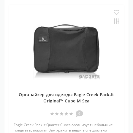
Органайзер для одежды Eagle Creek Pack-It
Original™ Cube M Sea
0
Eagle Creek Pack-It Quarter Cubes организует небольшие
предметы, помогая Вам хранить вещи в специально