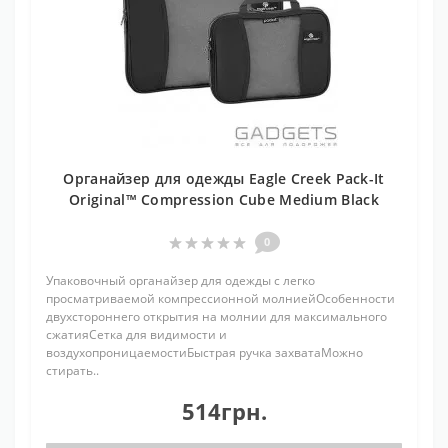
Органайзер для одежды Eagle Creek Pack-It
Original™ Compression Cube Medium Black
0
Упаковочный органайзер для одежды с легко
просматриваемой компрессионной молниейОсобенности
двухстороннего открытия на молнии для максимального
сжатияСетка для видимости и
воздухопроницаемостиБыстрая ручка захватаМожно
стирать..
514грн.