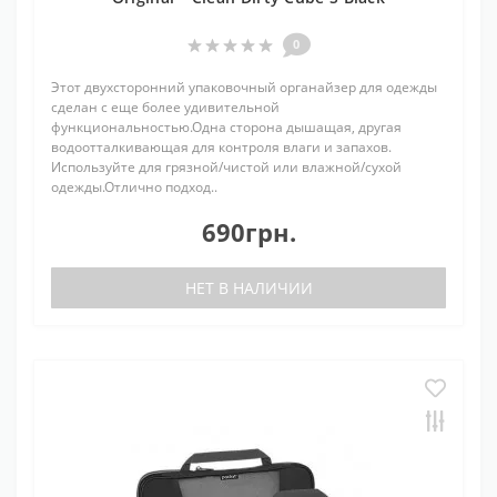
0
Этот двухсторонний упаковочный органайзер для одежды
сделан с еще более удивительной
функциональностью.Одна сторона дышащая, другая
водоотталкивающая для контроля влаги и запахов.
Используйте для грязной/чистой или влажной/сухой
одежды.Отлично подход..
690грн.
НЕТ В НАЛИЧИИ