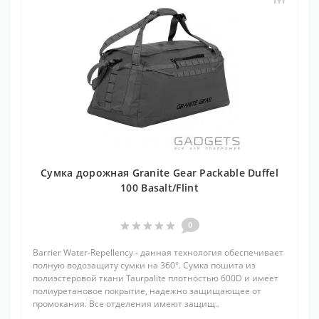
Сумка дорожная Granite Gear Packable Duffel
100 Basalt/Flint
0
Barrier Water-Repellency - данная технология обеспечивает
полную водозащиту сумки на 360°. Сумка пошита из
полиэстеровой ткани Taurpalite плотностью 600D и имеет
полиуретановое покрытие, надежно защищающее от
промокания. Все отделения имеют защищ..