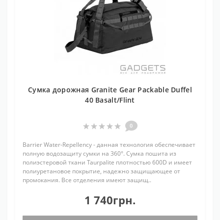
Сумка дорожная Granite Gear Packable Duffel
40 Basalt/Flint
0
Barrier Water-Repellency - данная технология обеспечивает
полную водозащиту сумки на 360°. Сумка пошита из
полиэстеровой ткани Taurpalite плотностью 600D и имеет
полиуретановое покрытие, надежно защищающее от
промокания. Все отделения имеют защищ..
1 740грн.