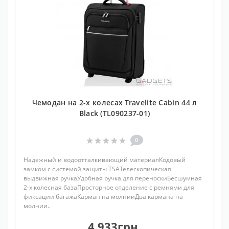
Чемодан на 2-х колесах Travelite Cabin 44 л
Black (TL090237-01)
0
Надежный и водоотталкивающий материалКодовый
замком с системой защиты TSAТелескопическая
выдвижная ручкаУдобная ручка для переноскиБесшумная
2-х колесная базаПросторное отделение с ремнями для
фиксации багажаКарман на молнииДва кармана на
молнии..
4 933грн.