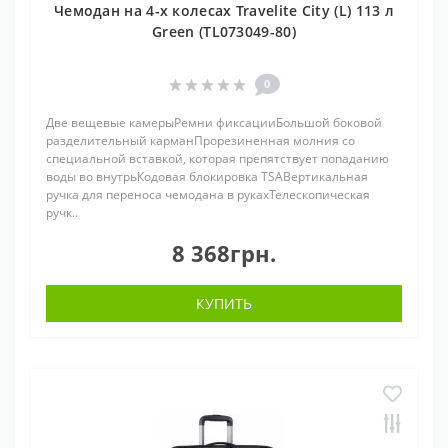
Чемодан на 4-х колесах Travelite City (L) 113 л
Green (TL073049-80)
0
Две вещевые камерыРемни фиксацииБольшой боковой
разделительный карманПрорезиненная молния со
специальной вставкой, которая препятствует попаданию
воды во внутрьКодовая блокировка TSAВертикальная
ручка для переноса чемодана в рукахТелескопическая
ручк..
8 368грн.
КУПИТЬ