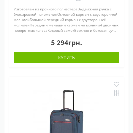
Изготовлен из прочного полиэстераВыдвижная ручка с
блокировкой положенияОсновной карман с двусторонней
молниейБольшой передний карман с двусторонней
молниейПередний меньший карман на молнии4 двойных
поворотных колесаКодовый замокВерхняя и боковая руч..
5 294грн.
КУПИТЬ