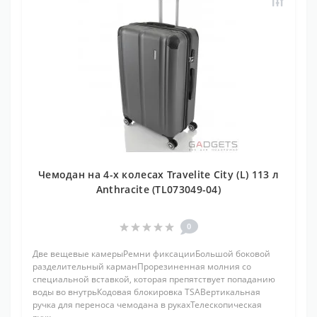
Чемодан на 4-х колесах Travelite City (L) 113 л
Anthracite (TL073049-04)
0
Две вещевые камерыРемни фиксацииБольшой боковой
разделительный карманПрорезиненная молния со
специальной вставкой, которая препятствует попаданию
воды во внутрьКодовая блокировка TSAВертикальная
ручка для переноса чемодана в рукахТелескопическая