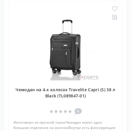
Чемодан на 4-х колесах Travelite Capri (S) 38 л
Black (TL089847-01)
0
Изготовлен из прочной тканиЧемодан имеет одно
большое отделение на молнииВнутри есть фиксирующие