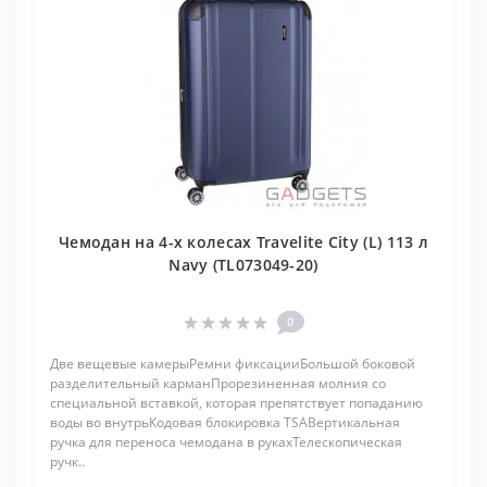
Чемодан на 4-х колесах Travelite City (L) 113 л
Navy (TL073049-20)
0
Две вещевые камерыРемни фиксацииБольшой боковой
разделительный карманПрорезиненная молния со
специальной вставкой, которая препятствует попаданию
воды во внутрьКодовая блокировка TSAВертикальная
ручка для переноса чемодана в рукахТелескопическая
ручк..