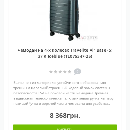
Чемодан на 4-х колесах Travelite Air Base (S)
37 л Iceblue (TL075347-25)
0
Выполнен из материала, устойчивого к образованию
трещин и царапинВстроенный кодовый замок системы
безопасности TSA на боковой части чемоданаПрочная
выдвижная телескопическая алюминиевая ручка на пару
позицийРучка в верхней части чемодана для удобства..
8 368грн.
КУПИТЬ