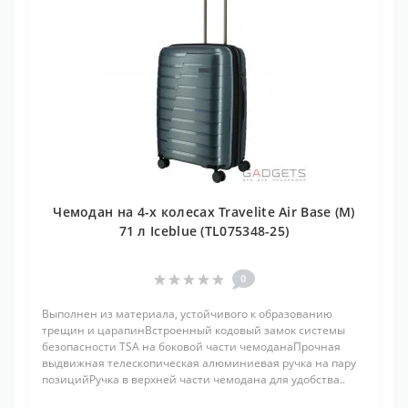
Чемодан на 4-х колесах Travelite Air Base (M)
71 л Iceblue (TL075348-25)
0
Выполнен из материала, устойчивого к образованию
трещин и царапинВстроенный кодовый замок системы
безопасности TSA на боковой части чемоданаПрочная
выдвижная телескопическая алюминиевая ручка на пару
позицийРучка в верхней части чемодана для удобства..