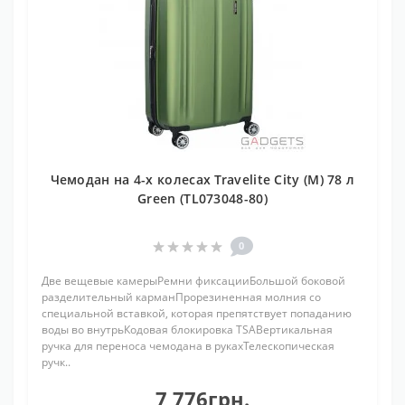
Чемодан на 4-х колесах Travelite City (M) 78 л
Green (TL073048-80)
0
Две вещевые камерыРемни фиксацииБольшой боковой
разделительный карманПрорезиненная молния со
специальной вставкой, которая препятствует попаданию
воды во внутрьКодовая блокировка TSAВертикальная
ручка для переноса чемодана в рукахТелескопическая
ручк..
7 776грн.