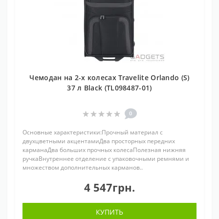
Чемодан на 2-х колесах Travelite Orlando (S)
37 л Black (TL098487-01)
0
Основные характеристики:Прочный материал с
двухцветными акцентамиДва просторных передних
карманаДва больших прочных колесаПолезная нижняя
ручкаВнутреннее отделение с упаковочными ремнями и
множеством дополнительных карманов..
4 547грн.
КУПИТЬ