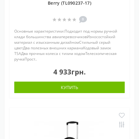
Berry (TL090237-17)
0
Основные характеристики:Подходит под нормы ручной
клади большинства авиаперевозчиковИзносостойкий
материал с изысканным дизайномСтильный серый
цветДва полезных внешних карманаКодовый замок
TSAДва прочных колеса с тихим ходомТелескопическая
ручкаПрост..
4 933грн.
КУПИТЬ