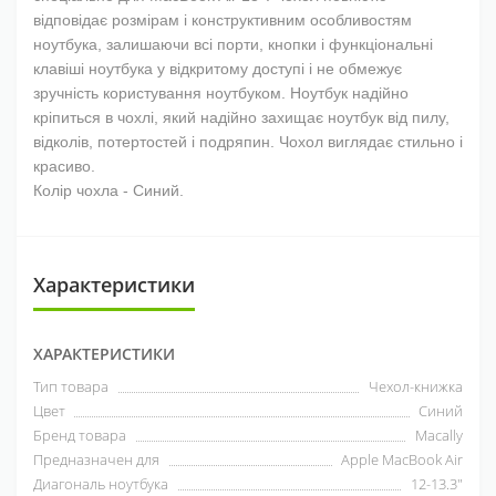
відповідає розмірам і конструктивним особливостям
ноутбука, залишаючи всі порти, кнопки і функціональні
клавіші ноутбука у відкритому доступі і не обмежує
зручність користування ноутбуком. Ноутбук надійно
кріпиться в чохлі, який надійно захищає ноутбук від пилу,
відколів, потертостей і подряпин. Чохол виглядає стильно і
красиво.
Колір чохла - Синий.
Характеристики
ХАРАКТЕРИСТИКИ
Тип товара
Чехол-книжка
Цвет
Синий
Бренд товара
Macally
Предназначен для
Apple MacBook Air
Диагональ ноутбука
12-13.3"