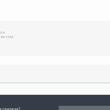
о к
 он стал
и скидках?