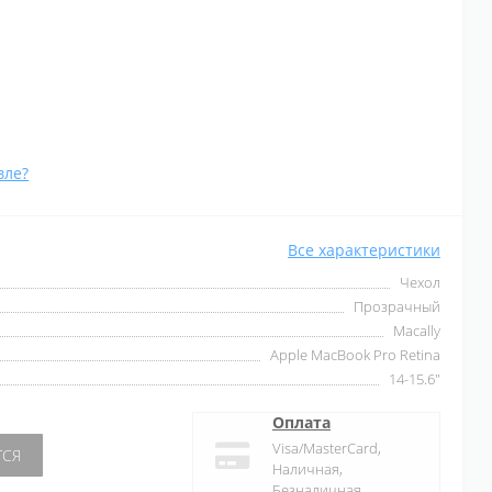
вле?
Все характеристики
Чехол
Прозрачный
Macally
Apple MacBook Pro Retina
14-15.6"
Оплата
Visa/MasterCard,
ТСЯ
Наличная,
Безналичная