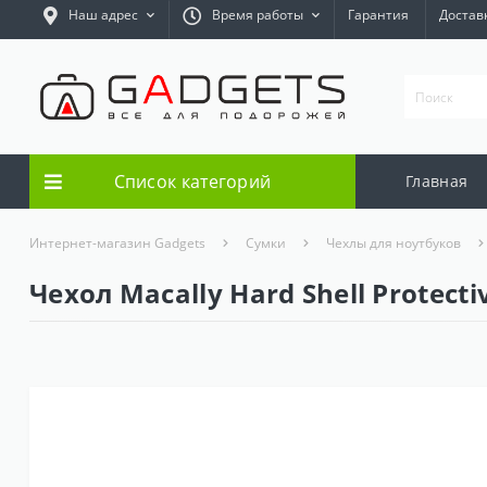
Наш адрес
Время работы
Гарантия
Достав
Список категорий
Главная
Интернет-магазин Gadgets
Сумки
Чехлы для ноутбуков
Чехол Macally Hard Shell Protecti