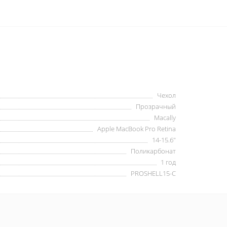
Чехол
Прозрачный
Macally
Apple MacBook Pro Retina
14-15.6"
Поликарбонат
1 год
PROSHELL15-C