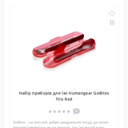
Набір приборів для їжі Humangear GoBites
Trio Red
0
GoBites – це якісний, добре продуманий посуд, що може
використовуватись як на природі, так і на вашій кухні.