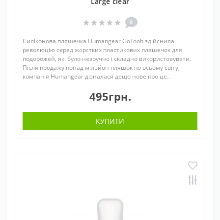
Large clear
0
Силіконова пляшечка Humangear GoToob здійснила
революцію серед жорстких пластикових пляшечок для
подорожей, які було незручно і складно використовувати.
Після продажу понад мільйон пляшок по всьому світу,
компанія Humangear дізналася дещо нове про це..
495грн.
КУПИТИ