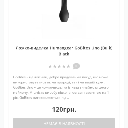
Ложко-виделка Humangear GoBites Uno (Bulk)
Black
0
GoBites – це якісний, добре продуманий посуд, що може
використовуватись як на природі, так і на вашій кухні.
GoBites Uno – це ложко-виделка із надзвичайно міцного
нейлону. Міцність виробу підкріплюється гарантією на 1
рік. GoBites виготовляються під ..
120грн.
НЕМАЄ В НАЯВНОСТІ