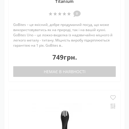
Titanium
0
GoBites – це якісний, добре продуманий посуд, що може
використовуватись як на природі, так і на вашій кухні.
GoBites Uno – це ложко-виделка із надзвичайно міцного й
легкого металу - титану. Міцність виробу підкріплюється
гарантією на 1 рік. GoBites в..
749грн.
НЕМАЄ В НАЯВНОСТІ