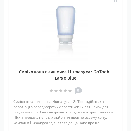
Силіконова пляшечка Humangear GoToob+
Large Blue
0
Силіконова пляшечка Humangear GoToob здійснила
революцію серед жорстких пластикових пляшечок для
подорожей, які було незручно і складно використовувати.
Після продажу понад мільйон пляшок по всьому світу,
компанія Humangear дізналася дещо нове про це..